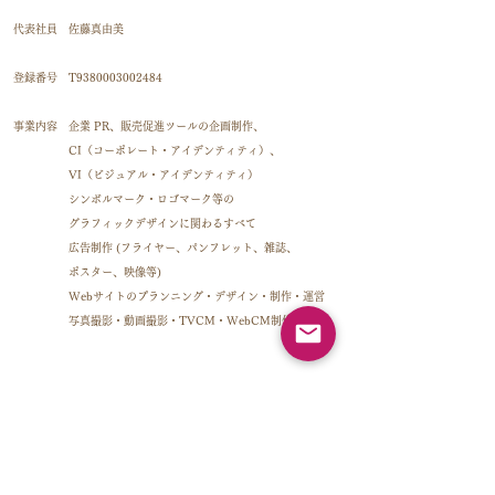
代表社員 佐藤真由美
登録番号 T9380003002484
事業内容 企業 PR、販売促進ツールの企画制作、
CI（コーポレート・アイデンティティ）、
VI（ビジュアル・アイデンティティ）
シンボルマーク・ロゴマーク等の
グラフィックデザインに関わるすべて
広告制作 (フライヤー、パンフレット、雑誌、
ポスター、映像等)
Webサイトのプランニング・デザイン・制作・運営
写真撮影・動画撮影・TVCM・WebCM制作