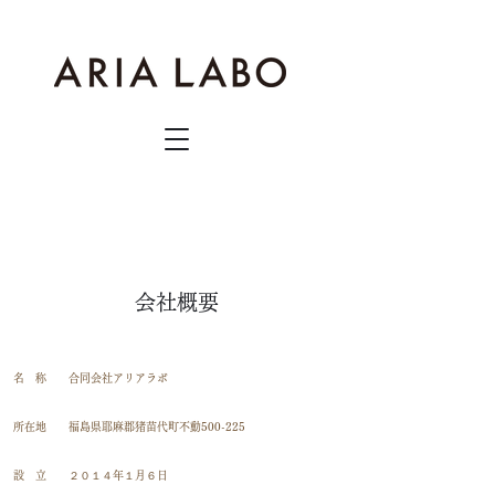
会社概要
名 称 合同会社アリアラボ
所在地 福島県耶麻郡猪苗代町不動500-225
設 立 ２０１４年１月６日