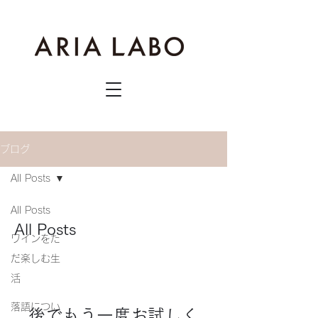
ブログ
All Posts
All Posts
All Posts
ワインをた
だ楽しむ生
活
落語につい
後でもう一度お試しく